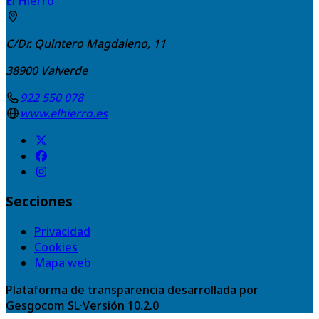
El Hierro
C/Dr. Quintero Magdaleno, 11
38900
Valverde
922 550 078
www.elhierro.es
Secciones
Privacidad
Cookies
Mapa web
Plataforma de transparencia desarrollada por
Gesgocom SL
·
Versión
10.2.0