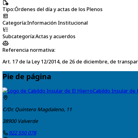
Tipo
:
Órdenes del día y actas de los Plenos
Categoría
:
Información Institucional
Subcategoría
:
Actas y acuerdos
Referencia normativa:
Art. 17 de la Ley 12/2014, de 26 de diciembre, de transpa
Pie de página
Cabildo Insular de 
C/Dr. Quintero Magdaleno, 11
38900
Valverde
922 550 078