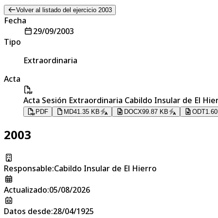
Volver al listado del ejercicio 2003
Fecha
29/09/2003
Tipo
Extraordinaria
Acta
Acta Sesión Extraordinaria Cabildo Insular de El Hie
PDF
MD
41.35 KB
DOCX
99.87 KB
ODT
1.6
2003
Responsable
:
Cabildo Insular de El Hierro
Actualizado
:
05/08/2026
Datos desde
:
28/04/1925