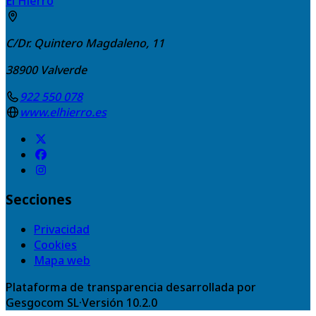
El Hierro
C/Dr. Quintero Magdaleno, 11
38900
Valverde
922 550 078
www.elhierro.es
Secciones
Privacidad
Cookies
Mapa web
Plataforma de transparencia desarrollada por
Gesgocom SL
·
Versión
10.2.0