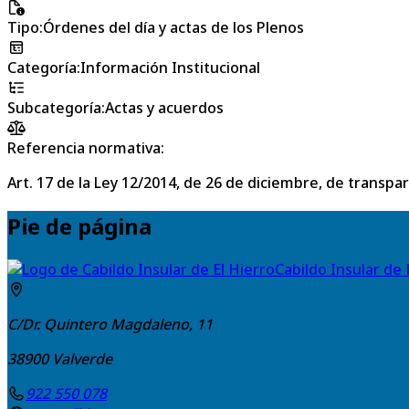
Tipo
:
Órdenes del día y actas de los Plenos
Categoría
:
Información Institucional
Subcategoría
:
Actas y acuerdos
Referencia normativa:
Art. 17 de la Ley 12/2014, de 26 de diciembre, de transpa
Pie de página
Cabildo Insular de 
C/Dr. Quintero Magdaleno, 11
38900
Valverde
922 550 078