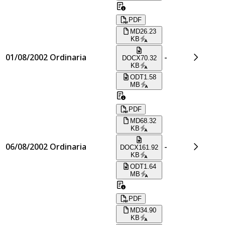
PDF
MD
26.23
KB
01/08/2002
Ordinaria
-
DOCX
70.32
KB
ODT
1.58
MB
PDF
MD
68.32
KB
06/08/2002
Ordinaria
-
DOCX
161.92
KB
ODT
1.64
MB
PDF
MD
34.90
KB