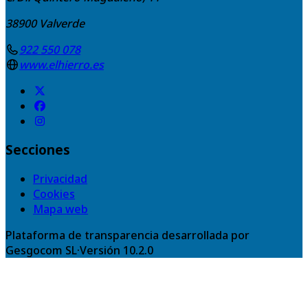
38900
Valverde
922 550 078
www.elhierro.es
Secciones
Privacidad
Cookies
Mapa web
Plataforma de transparencia desarrollada por
Gesgocom SL
·
Versión
10.2.0