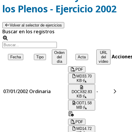
los Plenos - Ejercicio 2002
Volver al selector de ejercicios
Buscar en los registros
Orden
URL
Accione
Fecha
Tipo
del
Acta
del
día
vídeo
PDF
MD
33.70
KB
07/01/2002
Ordinaria
-
DOCX
82.83
KB
ODT
1.58
MB
PDF
MD
14.72