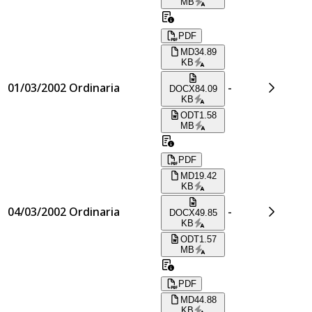
MB
PDF
MD
34.89
KB
01/03/2002
Ordinaria
-
DOCX
84.09
KB
ODT
1.58
MB
PDF
MD
19.42
KB
04/03/2002
Ordinaria
-
DOCX
49.85
KB
ODT
1.57
MB
PDF
MD
44.88
KB