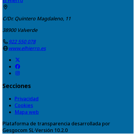
El Hierro
C/Dr. Quintero Magdaleno, 11
38900
Valverde
922 550 078
www.elhierro.es
Secciones
Privacidad
Cookies
Mapa web
Plataforma de transparencia desarrollada por
Gesgocom SL
·
Versión
10.2.0