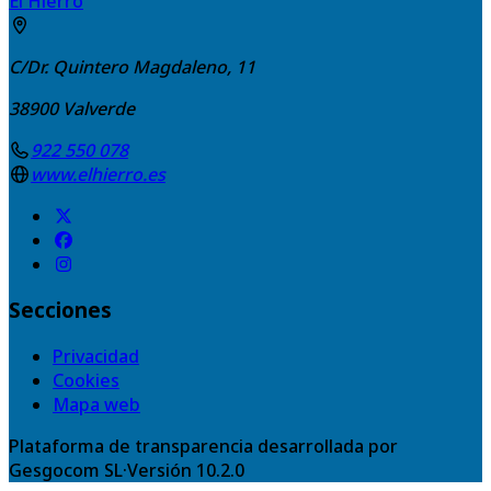
El Hierro
C/Dr. Quintero Magdaleno, 11
38900
Valverde
922 550 078
www.elhierro.es
Secciones
Privacidad
Cookies
Mapa web
Plataforma de transparencia desarrollada por
Gesgocom SL
·
Versión
10.2.0