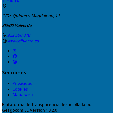
El Hierro
C/Dr. Quintero Magdaleno, 11
38900
Valverde
922 550 078
www.elhierro.es
Secciones
Privacidad
Cookies
Mapa web
Plataforma de transparencia desarrollada por
Gesgocom SL
·
Versión
10.2.0