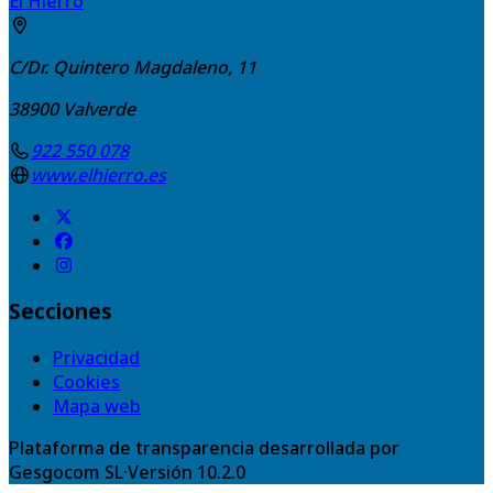
El Hierro
C/Dr. Quintero Magdaleno, 11
38900
Valverde
922 550 078
www.elhierro.es
Secciones
Privacidad
Cookies
Mapa web
Plataforma de transparencia desarrollada por
Gesgocom SL
·
Versión
10.2.0