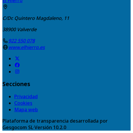
El Hierro
C/Dr. Quintero Magdaleno, 11
38900
Valverde
922 550 078
www.elhierro.es
Secciones
Privacidad
Cookies
Mapa web
Plataforma de transparencia desarrollada por
Gesgocom SL
·
Versión
10.2.0