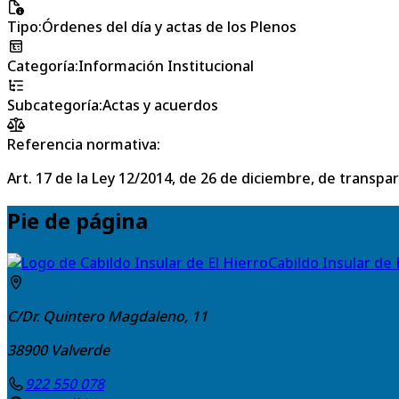
Tipo
:
Órdenes del día y actas de los Plenos
Categoría
:
Información Institucional
Subcategoría
:
Actas y acuerdos
Referencia normativa:
Art. 17 de la Ley 12/2014, de 26 de diciembre, de transpa
Pie de página
Cabildo Insular de 
C/Dr. Quintero Magdaleno, 11
38900
Valverde
922 550 078