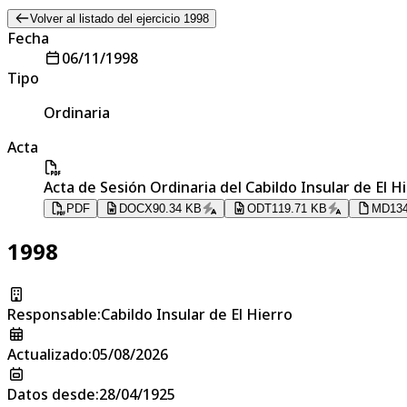
Volver al listado del ejercicio 1998
Fecha
06/11/1998
Tipo
Ordinaria
Acta
Acta de Sesión Ordinaria del Cabildo Insular de El H
PDF
DOCX
90.34 KB
ODT
119.71 KB
MD
13
1998
Responsable
:
Cabildo Insular de El Hierro
Actualizado
:
05/08/2026
Datos desde
:
28/04/1925