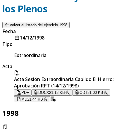
los Plenos
Volver al listado del ejercicio 1998
Fecha
14/12/1998
Tipo
Extraordinaria
Acta
Acta Sesión Extraordinaria Cabildo El Hierro:
Aprobación RPT (14/12/1998)
PDF
DOCX
21.13 KB
ODT
31.00 KB
MD
21.44 KB
1998