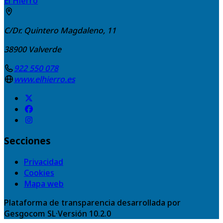
El Hierro
C/Dr. Quintero Magdaleno, 11
38900
Valverde
922 550 078
www.elhierro.es
Secciones
Privacidad
Cookies
Mapa web
Plataforma de transparencia desarrollada por
Gesgocom SL
·
Versión
10.2.0