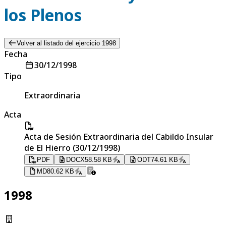
los Plenos
Volver al listado del ejercicio 1998
Fecha
30/12/1998
Tipo
Extraordinaria
Acta
Acta de Sesión Extraordinaria del Cabildo Insular
de El Hierro (30/12/1998)
PDF
DOCX
58.58 KB
ODT
74.61 KB
MD
80.62 KB
1998