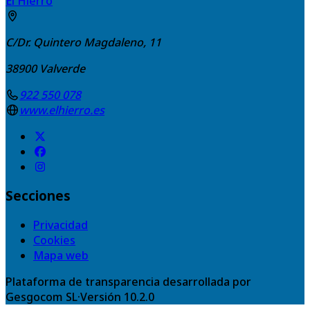
El Hierro
C/Dr. Quintero Magdaleno, 11
38900
Valverde
922 550 078
www.elhierro.es
Secciones
Privacidad
Cookies
Mapa web
Plataforma de transparencia desarrollada por
Gesgocom SL
·
Versión
10.2.0