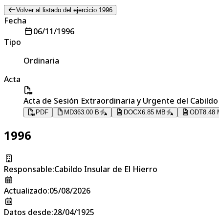
Volver al listado del ejercicio 1996
Fecha
06/11/1996
Tipo
Ordinaria
Acta
Acta de Sesión Extraordinaria y Urgente del Cabildo
PDF
MD
363.00 B
DOCX
6.85 MB
ODT
8.48
1996
Responsable
:
Cabildo Insular de El Hierro
Actualizado
:
05/08/2026
Datos desde
:
28/04/1925