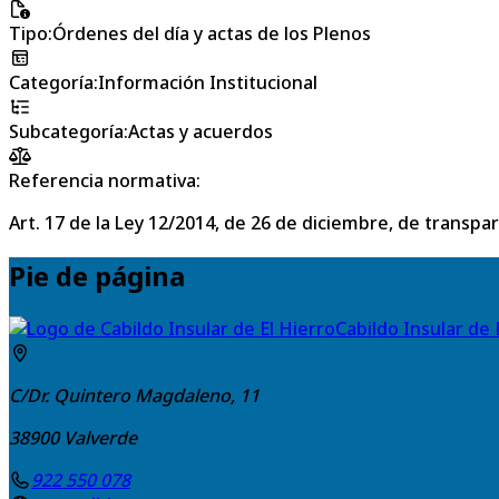
Tipo
:
Órdenes del día y actas de los Plenos
Categoría
:
Información Institucional
Subcategoría
:
Actas y acuerdos
Referencia normativa:
Art. 17 de la Ley 12/2014, de 26 de diciembre, de transpa
Pie de página
Cabildo Insular de 
C/Dr. Quintero Magdaleno, 11
38900
Valverde
922 550 078