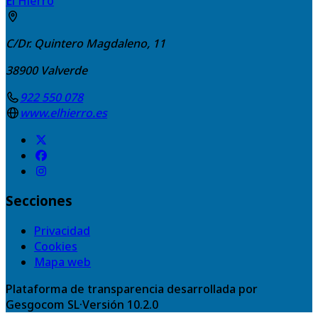
El Hierro
C/Dr. Quintero Magdaleno, 11
38900
Valverde
922 550 078
www.elhierro.es
Secciones
Privacidad
Cookies
Mapa web
Plataforma de transparencia desarrollada por
Gesgocom SL
·
Versión
10.2.0