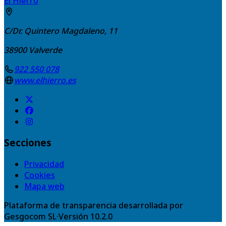
El Hierro
C/Dr. Quintero Magdaleno, 11
38900
Valverde
922 550 078
www.elhierro.es
Secciones
Privacidad
Cookies
Mapa web
Plataforma de transparencia desarrollada por
Gesgocom SL
·
Versión
10.2.0