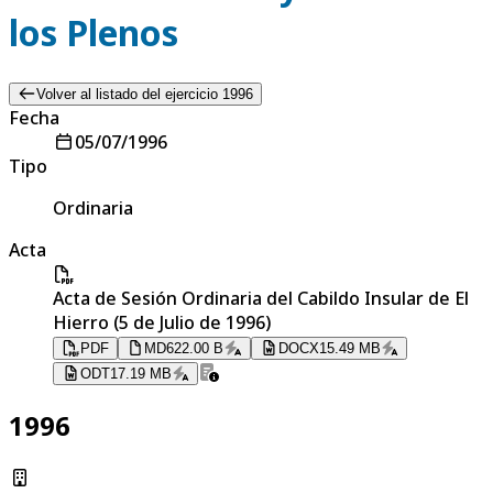
los Plenos
Volver al listado del ejercicio 1996
Fecha
05/07/1996
Tipo
Ordinaria
Acta
Acta de Sesión Ordinaria del Cabildo Insular de El
Hierro (5 de Julio de 1996)
PDF
MD
622.00 B
DOCX
15.49 MB
ODT
17.19 MB
1996