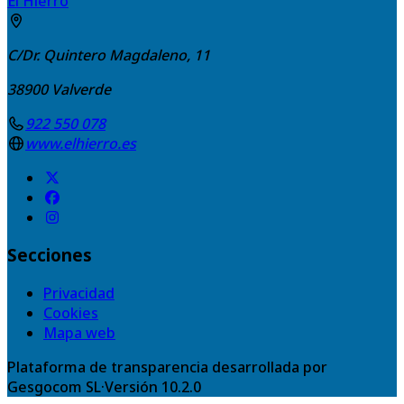
El Hierro
C/Dr. Quintero Magdaleno, 11
38900
Valverde
922 550 078
www.elhierro.es
Secciones
Privacidad
Cookies
Mapa web
Plataforma de transparencia desarrollada por
Gesgocom SL
·
Versión
10.2.0