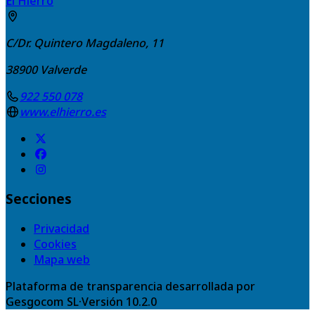
El Hierro
C/Dr. Quintero Magdaleno, 11
38900
Valverde
922 550 078
www.elhierro.es
Secciones
Privacidad
Cookies
Mapa web
Plataforma de transparencia desarrollada por
Gesgocom SL
·
Versión
10.2.0