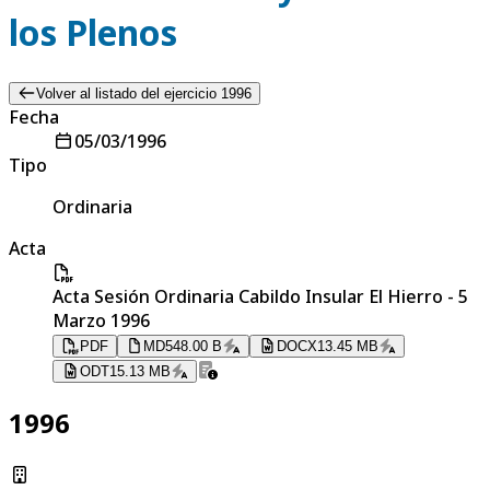
los Plenos
Volver al listado del ejercicio 1996
Fecha
05/03/1996
Tipo
Ordinaria
Acta
Acta Sesión Ordinaria Cabildo Insular El Hierro - 5
Marzo 1996
PDF
MD
548.00 B
DOCX
13.45 MB
ODT
15.13 MB
1996