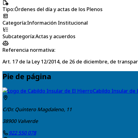
Tipo
:
Órdenes del día y actas de los Plenos
Categoría
:
Información Institucional
Subcategoría
:
Actas y acuerdos
Referencia normativa:
Art. 17 de la Ley 12/2014, de 26 de diciembre, de transpa
Pie de página
Cabildo Insular de 
C/Dr. Quintero Magdaleno, 11
38900
Valverde
922 550 078