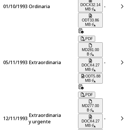
DOCX
32.14
01/10/1993
Ordinaria
-
MB
ODT
33.86
MB
PDF
MD
281.00
B
05/11/1993
Extraordinaria
-
DOCX
4.27
MB
ODT
5.88
MB
PDF
MD
277.00
B
Extraordinaria
12/11/1993
-
y urgente
DOCX
4.27
MB