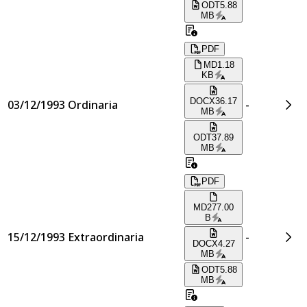
ODT
5.88
MB
PDF
MD
1.18
KB
DOCX
36.17
03/12/1993
Ordinaria
-
MB
ODT
37.89
MB
PDF
MD
277.00
B
15/12/1993
Extraordinaria
-
DOCX
4.27
MB
ODT
5.88
MB