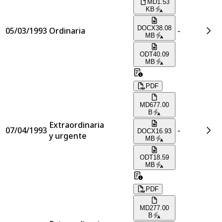
MD
1.53
KB
DOCX
38.08
05/03/1993
Ordinaria
-
MB
ODT
40.09
MB
PDF
MD
677.00
B
Extraordinaria
07/04/1993
-
DOCX
16.93
y urgente
MB
ODT
18.59
MB
PDF
MD
277.00
B