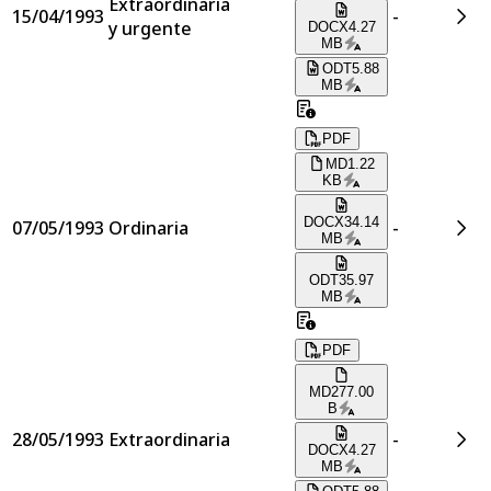
Extraordinaria
15/04/1993
-
y urgente
DOCX
4.27
MB
ODT
5.88
MB
PDF
MD
1.22
KB
DOCX
34.14
07/05/1993
Ordinaria
-
MB
ODT
35.97
MB
PDF
MD
277.00
B
28/05/1993
Extraordinaria
-
DOCX
4.27
MB