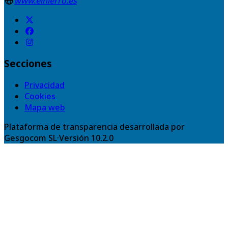
www.elhierro.es
Secciones
Privacidad
Cookies
Mapa web
Plataforma de transparencia desarrollada por
Gesgocom SL
·
Versión
10.2.0