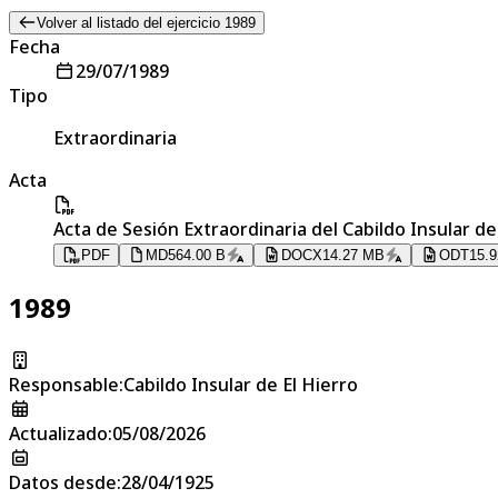
Volver al listado del ejercicio 1989
Fecha
29/07/1989
Tipo
Extraordinaria
Acta
Acta de Sesión Extraordinaria del Cabildo Insular de 
PDF
MD
564.00 B
DOCX
14.27 MB
ODT
15.
1989
Responsable
:
Cabildo Insular de El Hierro
Actualizado
:
05/08/2026
Datos desde
:
28/04/1925