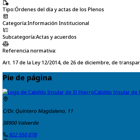
Tipo
:
Órdenes del día y actas de los Plenos
Categoría
:
Información Institucional
Subcategoría
:
Actas y acuerdos
Referencia normativa:
Art. 17 de la Ley 12/2014, de 26 de diciembre, de transpa
Pie de página
Cabildo Insular de 
C/Dr. Quintero Magdaleno, 11
38900
Valverde
922 550 078