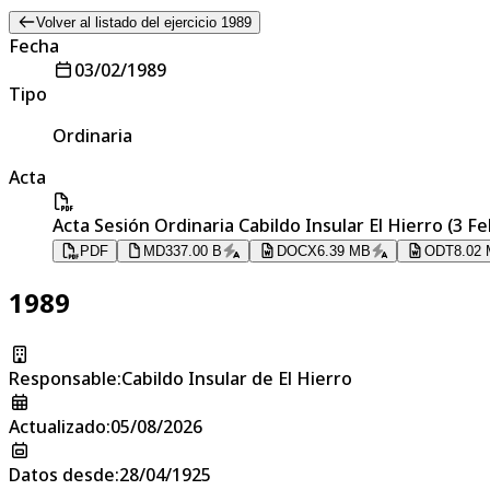
Volver al listado del ejercicio 1989
Fecha
03/02/1989
Tipo
Ordinaria
Acta
Acta Sesión Ordinaria Cabildo Insular El Hierro (3 F
PDF
MD
337.00 B
DOCX
6.39 MB
ODT
8.02
1989
Responsable
:
Cabildo Insular de El Hierro
Actualizado
:
05/08/2026
Datos desde
:
28/04/1925