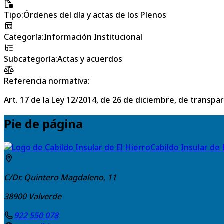
Tipo
:
Órdenes del día y actas de los Plenos
Categoría
:
Información Institucional
Subcategoría
:
Actas y acuerdos
Referencia normativa:
Art. 17 de la Ley 12/2014, de 26 de diciembre, de transpa
Pie de página
Cabildo Insular de 
C/Dr. Quintero Magdaleno, 11
38900
Valverde
922 550 078