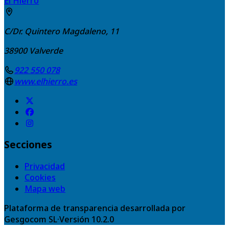
El Hierro
C/Dr. Quintero Magdaleno, 11
38900
Valverde
922 550 078
www.elhierro.es
Secciones
Privacidad
Cookies
Mapa web
Plataforma de transparencia desarrollada por
Gesgocom SL
·
Versión
10.2.0