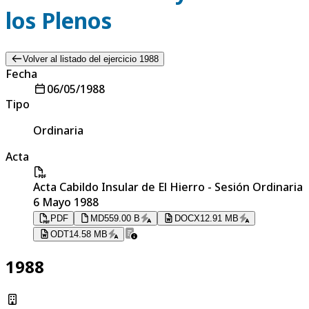
los Plenos
Volver al listado del ejercicio 1988
Fecha
06/05/1988
Tipo
Ordinaria
Acta
Acta Cabildo Insular de El Hierro - Sesión Ordinaria
6 Mayo 1988
PDF
MD
559.00 B
DOCX
12.91 MB
ODT
14.58 MB
1988