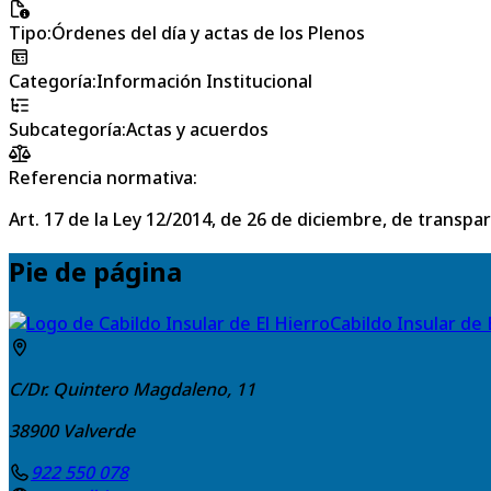
Tipo
:
Órdenes del día y actas de los Plenos
Categoría
:
Información Institucional
Subcategoría
:
Actas y acuerdos
Referencia normativa:
Art. 17 de la Ley 12/2014, de 26 de diciembre, de transpa
Pie de página
Cabildo Insular de 
C/Dr. Quintero Magdaleno, 11
38900
Valverde
922 550 078