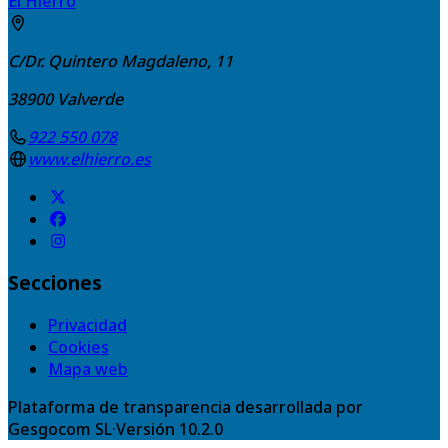
El Hierro
C/Dr. Quintero Magdaleno, 11
38900
Valverde
922 550 078
www.elhierro.es
Secciones
Privacidad
Cookies
Mapa web
Plataforma de transparencia desarrollada por
Gesgocom SL
·
Versión
10.2.0