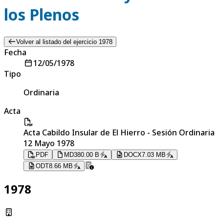
los Plenos
Volver al listado del ejercicio 1978
Fecha
12/05/1978
Tipo
Ordinaria
Acta
Acta Cabildo Insular de El Hierro - Sesión Ordinaria
12 Mayo 1978
PDF
MD
380.00 B
DOCX
7.03 MB
ODT
8.66 MB
1978