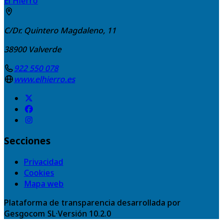
El Hierro
C/Dr. Quintero Magdaleno, 11
38900
Valverde
922 550 078
www.elhierro.es
Secciones
Privacidad
Cookies
Mapa web
Plataforma de transparencia desarrollada por
Gesgocom SL
·
Versión
10.2.0