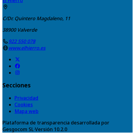
El Hierro
C/Dr. Quintero Magdaleno, 11
38900
Valverde
922 550 078
www.elhierro.es
Secciones
Privacidad
Cookies
Mapa web
Plataforma de transparencia desarrollada por
Gesgocom SL
·
Versión
10.2.0