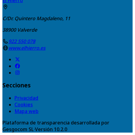
El Hierro
C/Dr. Quintero Magdaleno, 11
38900
Valverde
922 550 078
www.elhierro.es
Secciones
Privacidad
Cookies
Mapa web
Plataforma de transparencia desarrollada por
Gesgocom SL
·
Versión
10.2.0