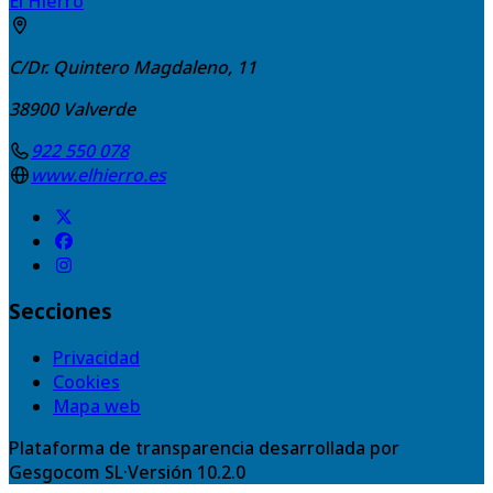
El Hierro
C/Dr. Quintero Magdaleno, 11
38900
Valverde
922 550 078
www.elhierro.es
Secciones
Privacidad
Cookies
Mapa web
Plataforma de transparencia desarrollada por
Gesgocom SL
·
Versión
10.2.0