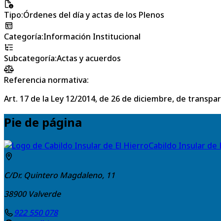
Tipo
:
Órdenes del día y actas de los Plenos
Categoría
:
Información Institucional
Subcategoría
:
Actas y acuerdos
Referencia normativa:
Art. 17 de la Ley 12/2014, de 26 de diciembre, de transpa
Pie de página
Cabildo Insular de 
C/Dr. Quintero Magdaleno, 11
38900
Valverde
922 550 078