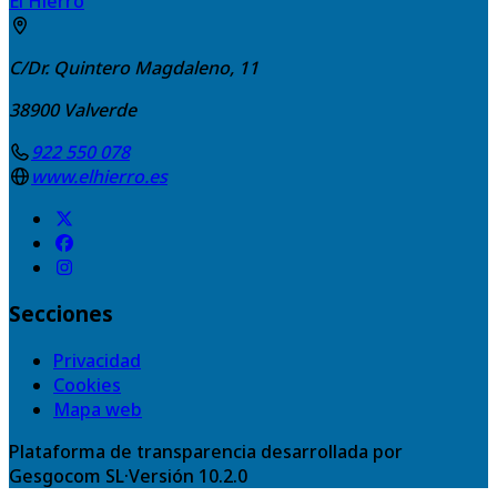
El Hierro
C/Dr. Quintero Magdaleno, 11
38900
Valverde
922 550 078
www.elhierro.es
Secciones
Privacidad
Cookies
Mapa web
Plataforma de transparencia desarrollada por
Gesgocom SL
·
Versión
10.2.0