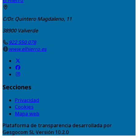
El Hierro
C/Dr. Quintero Magdaleno, 11
38900
Valverde
922 550 078
www.elhierro.es
Secciones
Privacidad
Cookies
Mapa web
Plataforma de transparencia desarrollada por
Gesgocom SL
·
Versión
10.2.0