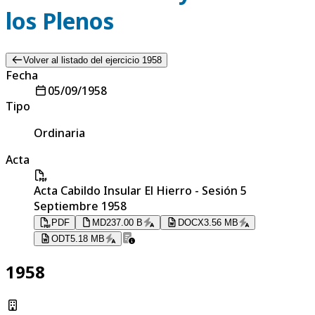
los Plenos
Volver al listado del ejercicio 1958
Fecha
05/09/1958
Tipo
Ordinaria
Acta
Acta Cabildo Insular El Hierro - Sesión 5
Septiembre 1958
PDF
MD
237.00 B
DOCX
3.56 MB
ODT
5.18 MB
1958