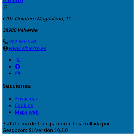
El Hierro
C/Dr. Quintero Magdaleno, 11
38900
Valverde
922 550 078
www.elhierro.es
Secciones
Privacidad
Cookies
Mapa web
Plataforma de transparencia desarrollada por
Gesgocom SL
·
Versión
10.2.0