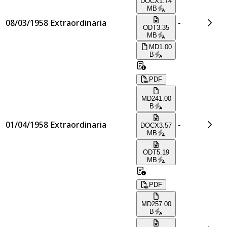
DOCX
1.74
MB
08/03/1958
Extraordinaria
-
ODT
3.35
MB
MD
1.00
B
PDF
MD
241.00
B
01/04/1958
Extraordinaria
-
DOCX
3.57
MB
ODT
5.19
MB
PDF
MD
257.00
B