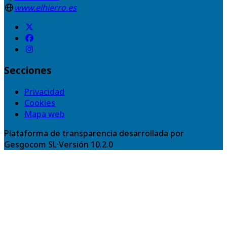
www.elhierro.es
Secciones
Privacidad
Cookies
Mapa web
Plataforma de transparencia desarrollada por
Gesgocom SL
·
Versión
10.2.0