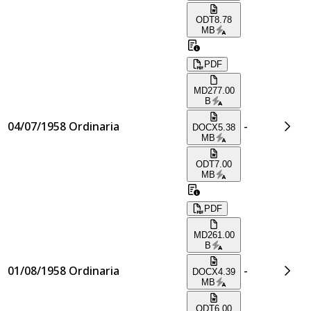
ODT
8.78
MB
PDF
MD
277.00
B
04/07/1958
Ordinaria
-
DOCX
5.38
MB
ODT
7.00
MB
PDF
MD
261.00
B
01/08/1958
Ordinaria
-
DOCX
4.39
MB
ODT
6.00