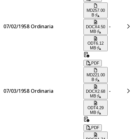
MD
257.00
B
07/02/1958
Ordinaria
-
DOCX
4.50
MB
ODT
6.12
MB
PDF
MD
221.00
B
07/03/1958
Ordinaria
-
DOCX
2.68
MB
ODT
4.29
MB
PDF