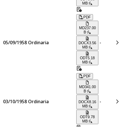
MB
PDF
MD
237.00
B
05/09/1958
Ordinaria
-
DOCX
3.56
MB
ODT
5.18
MB
PDF
MD
341.00
B
03/10/1958
Ordinaria
-
DOCX
8.16
MB
ODT
9.78
MB