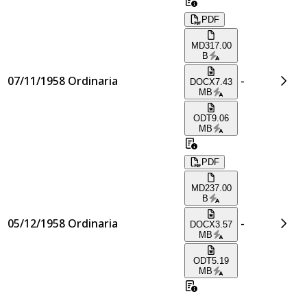
PDF
MD
317.00
B
07/11/1958
Ordinaria
-
DOCX
7.43
MB
ODT
9.06
MB
PDF
MD
237.00
B
05/12/1958
Ordinaria
-
DOCX
3.57
MB
ODT
5.19
MB