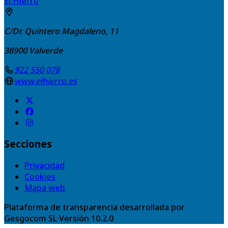
El Hierro
C/Dr. Quintero Magdaleno, 11
38900
Valverde
922 550 078
www.elhierro.es
Secciones
Privacidad
Cookies
Mapa web
Plataforma de transparencia desarrollada por
Gesgocom SL
·
Versión
10.2.0