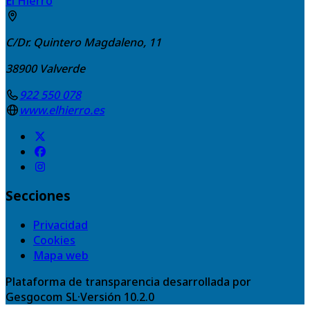
El Hierro
C/Dr. Quintero Magdaleno, 11
38900
Valverde
922 550 078
www.elhierro.es
Secciones
Privacidad
Cookies
Mapa web
Plataforma de transparencia desarrollada por
Gesgocom SL
·
Versión
10.2.0