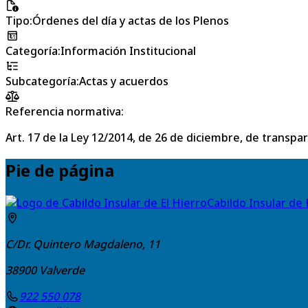
Tipo
:
Órdenes del día y actas de los Plenos
Categoría
:
Información Institucional
Subcategoría
:
Actas y acuerdos
Referencia normativa:
Art. 17 de la Ley 12/2014, de 26 de diciembre, de transpa
Pie de página
Cabildo Insular de 
C/Dr. Quintero Magdaleno, 11
38900
Valverde
922 550 078