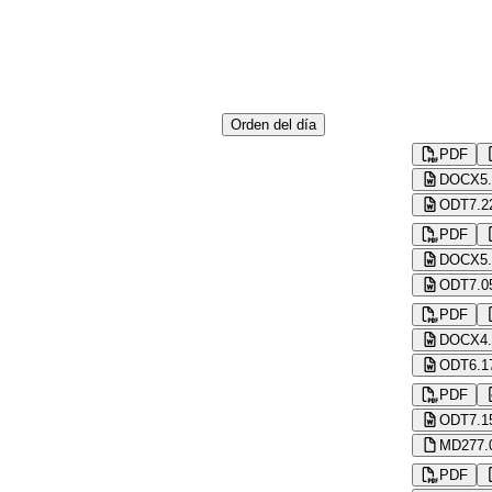
Orden del día
PDF
DOCX
5
ODT
7.2
PDF
DOCX
5
ODT
7.0
PDF
DOCX
4
ODT
6.1
PDF
ODT
7.1
MD
277.
PDF