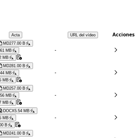
Acciones
Acta
URL del vídeo
MD
277.00 B
-
.61 MB
2 MB
MD
281.00 B
-
.44 MB
5 MB
MD
257.00 B
-
.56 MB
7 MB
DOCX
5.54 MB
-
5 MB
00 B
MD
241.00 B