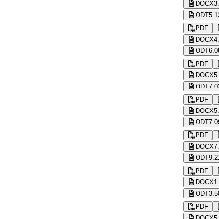
DOCX
3
ODT
5.1
PDF
DOCX
4
ODT
6.0
PDF
DOCX
5
ODT
7.0
PDF
DOCX
5
ODT
7.0
PDF
DOCX
7
ODT
9.2
PDF
DOCX
1
ODT
3.5
PDF
DOCX
5