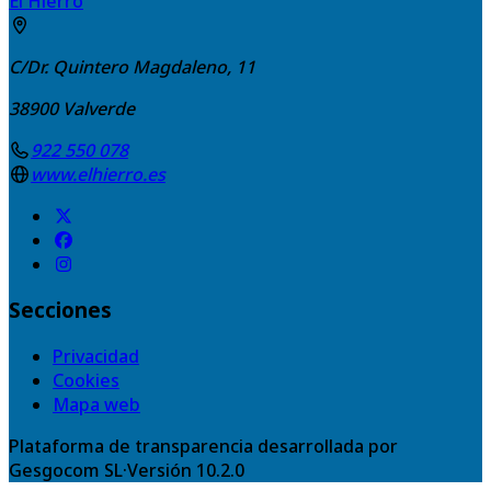
El Hierro
C/Dr. Quintero Magdaleno, 11
38900
Valverde
922 550 078
www.elhierro.es
Secciones
Privacidad
Cookies
Mapa web
Plataforma de transparencia desarrollada por
Gesgocom SL
·
Versión
10.2.0