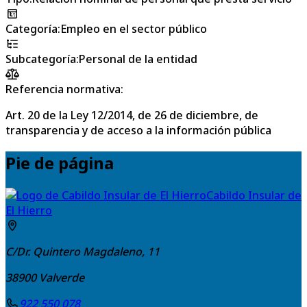
Categoría
:
Empleo en el sector público
Subcategoría
:
Personal de la entidad
Referencia normativa:
Art. 20 de la Ley 12/2014, de 26 de diciembre, de
transparencia y de acceso a la información pública
Pie de página
Cabildo Insular de
El Hierro
C/Dr. Quintero Magdaleno, 11
38900
Valverde
922 550 078