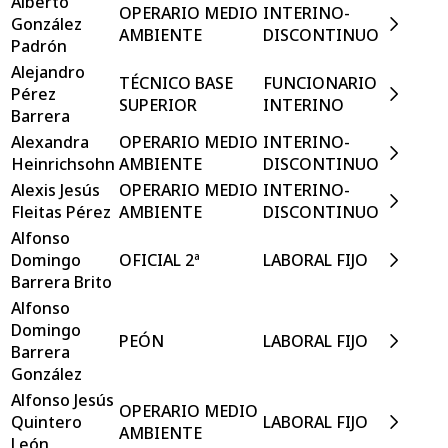
Alberto
OPERARIO MEDIO
INTERINO-
González
AMBIENTE
DISCONTINUO
Padrón
Alejandro
TÉCNICO BASE
FUNCIONARIO
Pérez
SUPERIOR
INTERINO
Barrera
Alexandra
OPERARIO MEDIO
INTERINO-
Heinrichsohn
AMBIENTE
DISCONTINUO
Alexis Jesús
OPERARIO MEDIO
INTERINO-
Fleitas Pérez
AMBIENTE
DISCONTINUO
Alfonso
Domingo
OFICIAL 2ª
LABORAL FIJO
Barrera Brito
Alfonso
Domingo
PEÓN
LABORAL FIJO
Barrera
González
Alfonso Jesús
OPERARIO MEDIO
Quintero
LABORAL FIJO
AMBIENTE
León