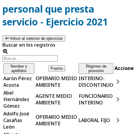
personal que presta
servicio - Ejercicio 2021
Volver al selector de ejercicios
Buscar en los registros
Nombre y
Régimen de
Accione
Puesto
apellidos
provisión
Aarón Pérez
OPERARIO MEDIO
INTERINO-
Acosta
AMBIENTE
DISCONTINUO
Abel
AGENTE MEDIO
FUNCIONARIO
Hernández
AMBIENTE
INTERINO
Gómez
Adolfo José
OPERARIO MEDIO
Casañas
LABORAL FIJO
AMBIENTE
León