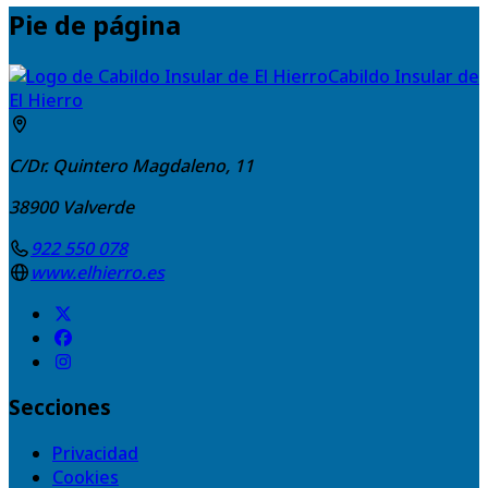
Pie de página
Cabildo Insular de
El Hierro
C/Dr. Quintero Magdaleno, 11
38900
Valverde
922 550 078
www.elhierro.es
Secciones
Privacidad
Cookies