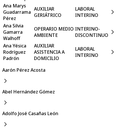
Ana Marys
AUXILIAR
LABORAL
Guadarrama
GERIÁTRICO
INTERINO
Pérez
Ana Silvia
OPERARIO MEDIO
INTERINO-
Gamarra
AMBIENTE
DISCONTINUO
Walhoff
Ana Yésica
AUXILIAR
LABORAL
Rodríguez
ASISTENCIA A
INTERINO
Padrón
DOMICILIO
Aarón Pérez Acosta
Abel Hernández Gómez
Adolfo José Casañas León