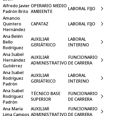
Alfredo Javier
OPERARIO MEDIO
LABORAL FIJO
Padrón Brito
AMBIENTE
Amancio
Quintero
CAPATAZ
LABORAL FIJO
Hernández
Ana Belén
AUXILIAR
LABORAL
Bello
GERIÁTRICO
INTERINO
Rodríguez
Ana Isabel
AUXILIAR
FUNCIONARIO
Hernández
ADMINISTRATIVO
DE CARRERA
Gutiérrez
Ana Isabel
AUXILIAR
LABORAL
Rodríguez
GERIÁTRICO
INTERINO
Padrón
Ana Isabel
TÉCNICO BASE
FUNCIONARIO
Rodríguez
SUPERIOR
DE CARRERA
Padrón
Ana María
AUXILIAR
FUNCIONARIO
Lima Campos
ADMINISTRATIVO
DE CARRERA