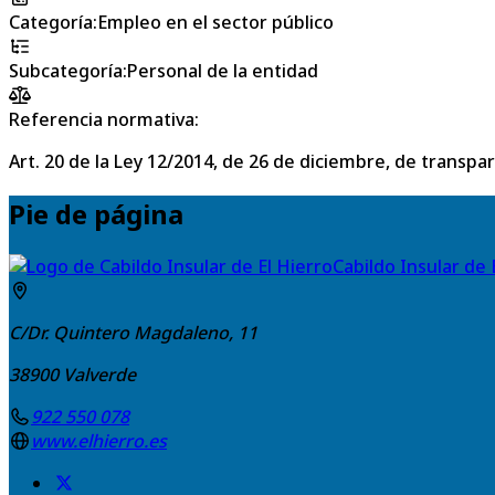
Categoría
:
Empleo en el sector público
Subcategoría
:
Personal de la entidad
Referencia normativa:
Art. 20 de la Ley 12/2014, de 26 de diciembre, de transpa
Pie de página
Cabildo Insular de 
C/Dr. Quintero Magdaleno, 11
38900
Valverde
922 550 078
www.elhierro.es