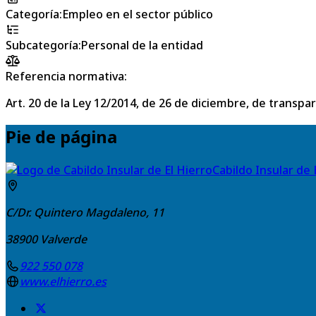
Categoría
:
Empleo en el sector público
Subcategoría
:
Personal de la entidad
Referencia normativa:
Art. 20 de la Ley 12/2014, de 26 de diciembre, de transpa
Pie de página
Cabildo Insular de 
C/Dr. Quintero Magdaleno, 11
38900
Valverde
922 550 078
www.elhierro.es