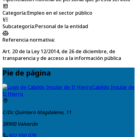
Categoría
:
Empleo en el sector público
Subcategoría
:
Personal de la entidad
Referencia normativa:
Art. 20 de la Ley 12/2014, de 26 de diciembre, de
transparencia y de acceso a la información pública
Pie de página
Cabildo Insular de
El Hierro
C/Dr. Quintero Magdaleno, 11
38900
Valverde
922 550 078