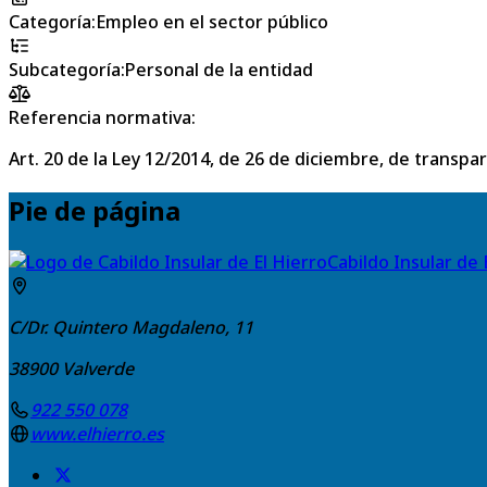
Categoría
:
Empleo en el sector público
Subcategoría
:
Personal de la entidad
Referencia normativa:
Art. 20 de la Ley 12/2014, de 26 de diciembre, de transpa
Pie de página
Cabildo Insular de 
C/Dr. Quintero Magdaleno, 11
38900
Valverde
922 550 078
www.elhierro.es