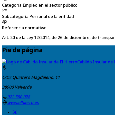
Categoría
:
Empleo en el sector público
Subcategoría
:
Personal de la entidad
Referencia normativa:
Art. 20 de la Ley 12/2014, de 26 de diciembre, de transpa
Pie de página
Cabildo Insular de 
C/Dr. Quintero Magdaleno, 11
38900
Valverde
922 550 078
www.elhierro.es