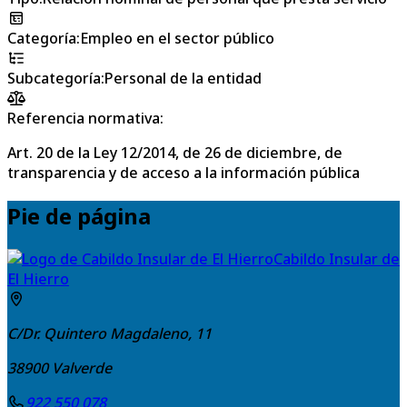
Categoría
:
Empleo en el sector público
Subcategoría
:
Personal de la entidad
Referencia normativa:
Art. 20 de la Ley 12/2014, de 26 de diciembre, de
transparencia y de acceso a la información pública
Pie de página
Cabildo Insular de
El Hierro
C/Dr. Quintero Magdaleno, 11
38900
Valverde
922 550 078