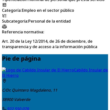
Categoría
:
Empleo en el sector público
Subcategoría
:
Personal de la entidad
Referencia normativa:
Art. 20 de la Ley 12/2014, de 26 de diciembre, de
transparencia y de acceso a la información pública
Pie de página
Cabildo Insular de
El Hierro
C/Dr. Quintero Magdaleno, 11
38900
Valverde
922 550 078