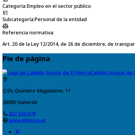
Categoría
:
Empleo en el sector público
Subcategoría
:
Personal de la entidad
Referencia normativa:
Art. 20 de la Ley 12/2014, de 26 de diciembre, de transpa
Pie de página
Cabildo Insular de 
C/Dr. Quintero Magdaleno, 11
38900
Valverde
922 550 078
www.elhierro.es