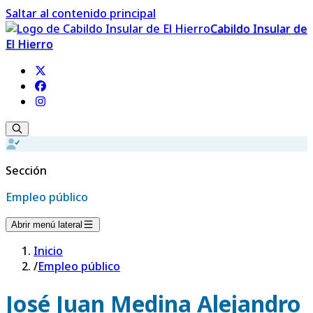
Saltar al contenido principal
Cabildo Insular de
El Hierro
Sección
Empleo público
Abrir menú lateral
Inicio
/
Empleo público
José Juan Medina Alejandro